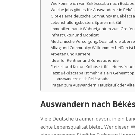
Wie komme ich von Békéscsaba nach Budape
Welche Jobs gibt es für Auswanderer in Béké
Gibt es eine deutsche Community in Békéscs
Lebenshaltungskosten: Sparen mit Stil
Immobilienmarkt: Wohneigentum zum Greifen
Infrastruktur und Mobilität
Medizinische Versorgung: Qualität, die überz
Alltag und Community: Willkommen heißen ist
Arbeiten und Karriere
Ideal für Rentner und Ruhesuchende
Freizeit und Kultur: Kolbász trifft Lebensfreud
Fazit: Békéscsaba ist mehr als ein Geheimtipp
Auswandern nach Békéscsaba
Fragen zum Auswandern, Hauskauf oder Allta
Auswandern nach Békésc
Viele Deutsche träumen davon, in ein Lan
echte Lebensqualität bietet. Wer diesen
eine charmante Stadt im Südosten Ungarns