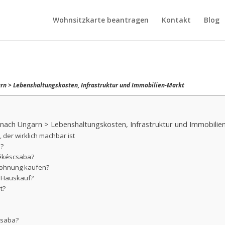
Wohnsitzkarte beantragen
Kontakt
Blog
n > Lebenshaltungskosten, Infrastruktur und Immobilien-Markt
ach Ungarn > Lebenshaltungskosten, Infrastruktur und Immobilie
der wirklich machbar ist
n?
Békéscsaba?
Wohnung kaufen?
m Hauskauf?
t?
csaba?