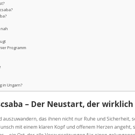
st?
scsaba?
aba?
 nah
eugt
 hier Programm
e
g in Ungarn?
saba – Der Neustart, der wirklich
d auszuwandern, das ihnen nicht nur Ruhe und Sicherheit, s
 Wunsch mit einem klaren Kopf und offenem Herzen angeht, 
 – ein Ort, der alle Voraussetzungen für einen gelungenen 