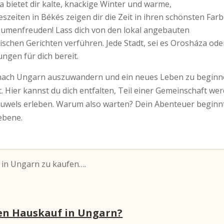
ima bietet dir kalte, knackige Winter und warme,
eiten in Békés zeigen dir die Zeit in ihren schönsten Farb
Gaumenfreuden! Lass dich von den lokal angebauten
rischen Gerichten verführen. Jede Stadt, sei es Orosháza ode
ngen für dich bereit.
 nach Ungarn auszuwandern und ein neues Leben zu beginn
t. Hier kannst du dich entfalten, Teil einer Gemeinschaft we
Juwels erleben. Warum also warten? Dein Abenteuer beginn
ebene.
 in Ungarn zu kaufen….
 den Hauskauf in Ungarn?