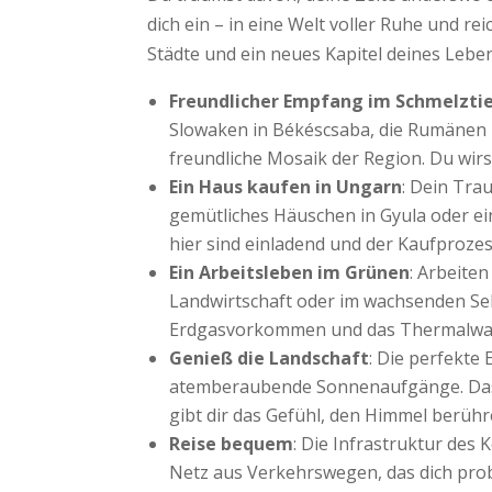
dich ein – in eine Welt voller Ruhe und re
Städte und ein neues Kapitel deines Lebe
Freundlicher Empfang im Schmelztie
Slowaken in Békéscsaba, die Rumänen in
freundliche Mosaik der Region. Du wirs
Ein Haus kaufen in Ungarn
: Dein Trau
gemütliches Häuschen in Gyula oder ei
hier sind einladend und der Kaufprozes
Ein Arbeitsleben im Grünen
: Arbeiten
Landwirtschaft oder im wachsenden Sek
Erdgasvorkommen und das Thermalwasse
Genieß die Landschaft
: Die perfekte
atemberaubende Sonnenaufgänge. Das 
gibt dir das Gefühl, den Himmel berüh
Reise bequem
: Die Infrastruktur des
Netz aus Verkehrswegen, das dich prob