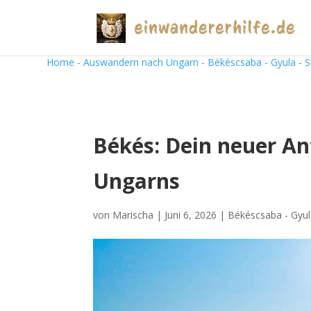
Home
-
Auswandern nach Ungarn
-
Békéscsaba - Gyula - 
Békés: Dein neuer Anf
Ungarns
von
Marischa
|
Juni 6, 2026
|
Békéscsaba - Gyul