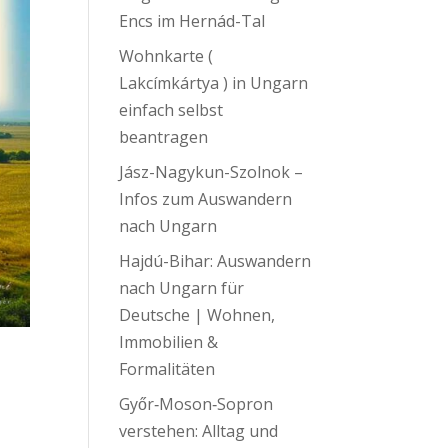
Encs im Hernád-Tal
Wohnkarte (
Lakcímkártya ) in Ungarn
einfach selbst
beantragen
Jász-Nagykun-Szolnok –
Infos zum Auswandern
nach Ungarn
Hajdú-Bihar: Auswandern
nach Ungarn für
Deutsche | Wohnen,
Immobilien &
Formalitäten
Győr‑Moson‑Sopron
verstehen: Alltag und