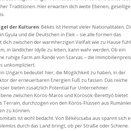
icher Traditionen. Hier erwarten dich weite Ebenen, gesellige
ns.
gel der Kulturen
: Békés ist Heimat vieler Nationalitäten. D
 Gyula und die Deutschen in Elek – sie alle formen das
t dich zwischen der warmherzigen Vielfalt wie zu Hause fühl
m, in ländlicher Idylle zu leben, kann wahr werden. Ob ein
ne ruhige Farm am Rande von Szarvas – die Immobilienprei
s unkompliziert.
 in Ungarn bedeutet hier, die Möglichkeit zu haben, in der
tor der erneuerbaren Energien Fuß zu fassen. Das reiche
r bieten zusätzlich Potential für Unternehmer.
 Ebene zwischen Körös-Maros und Körösök-Berettyó bietet
Terrain, durchzogen von den Körös-Flüssen aus Rumänie
ren zu können.
 Komitats ist wohl bedacht. Von Békéscsaba aus spannt sich e
lemlos durch das Land bringt, ob per Straße oder Schiene.