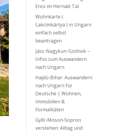
Encs im Hernád-Tal
Wohnkarte (
Lakcímkártya ) in Ungarn
einfach selbst
beantragen
Jász-Nagykun-Szolnok –
Infos zum Auswandern
nach Ungarn
Hajdú-Bihar: Auswandern
nach Ungarn für
Deutsche | Wohnen,
Immobilien &
Formalitäten
Győr‑Moson‑Sopron
verstehen: Alltag und