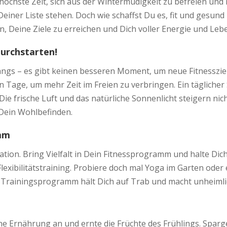
t höchste Zeit, sich aus der Wintermüdigkeit zu befreien un
einer Liste stehen. Doch wie schaffst Du es, fit und gesund 
fen, Deine Ziele zu erreichen und Dich voller Energie und Leb
durchstarten!
fangs – es gibt keinen besseren Moment, um neue Fitnesszie
 Tage, um mehr Zeit im Freien zu verbringen. Ein tägliche
e frische Luft und das natürliche Sonnenlicht steigern nic
 Dein Wohlbefinden.
amm
ation. Bring Vielfalt in Dein Fitnessprogramm und halte Dich
exibilitätstraining. Probiere doch mal Yoga im Garten oder 
Trainingsprogramm hält Dich auf Trab und macht unheimli
n
ne Ernährung an und ernte die Früchte des Frühlings. Sparge