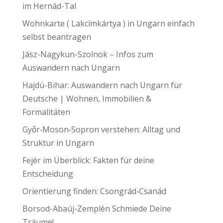
im Hernád-Tal
Wohnkarte ( Lakcímkártya ) in Ungarn einfach
selbst beantragen
Jász-Nagykun-Szolnok – Infos zum
Auswandern nach Ungarn
Hajdú-Bihar: Auswandern nach Ungarn für
Deutsche | Wohnen, Immobilien &
Formalitäten
Győr‑Moson‑Sopron verstehen: Alltag und
Struktur in Ungarn
Fejér im Überblick: Fakten für deine
Entscheidung
Orientierung finden: Csongrád‑Csanád
Borsod-Abaúj-Zemplén Schmiede Deine
Träume!