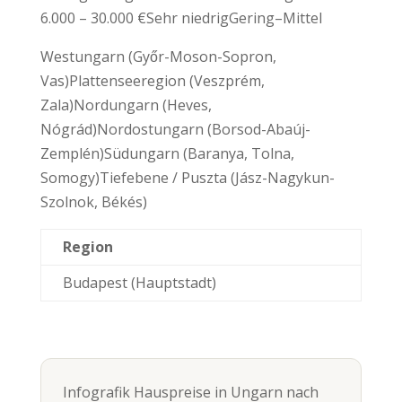
6.000 – 30.000 €Sehr niedrigGering–Mittel
Westungarn (Győr-Moson-Sopron,
Vas)Plattenseeregion (Veszprém,
Zala)Nordungarn (Heves,
Nógrád)Nordostungarn (Borsod-Abaúj-
Zemplén)Südungarn (Baranya, Tolna,
Somogy)Tiefebene / Puszta (Jász-Nagykun-
Szolnok, Békés)
Region
Budapest (Hauptstadt)
Infografik Hauspreise in Ungarn nach