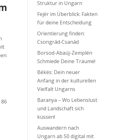
Struktur in Ungarn
im
Fejér im Überblick: Fakten
für deine Entscheidung
Orientierung finden:
n
Csongrád‑Csanád
lt
Borsod-Abaúj-Zemplén
ben
Schmiede Deine Träume!
Békés: Dein neuer
Anfang in der kulturellen
Vielfalt Ungarns
Baranya – Wo Lebenslust
 86
und Landschaft sich
küssen!
Auswandern nach
Ungarn ab 50 digital mit