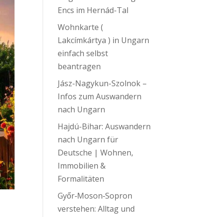
Encs im Hernád-Tal
Wohnkarte (
Lakcímkártya ) in Ungarn
einfach selbst
beantragen
Jász-Nagykun-Szolnok –
Infos zum Auswandern
nach Ungarn
Hajdú-Bihar: Auswandern
nach Ungarn für
Deutsche | Wohnen,
Immobilien &
Formalitäten
Győr‑Moson‑Sopron
verstehen: Alltag und