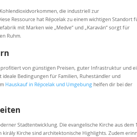
n Kohlendioxidvorkommen, die industriell zur
ese Ressource hat Répcelak zu einem wichtigen Standort f
sefabrik mit Marken wie „Medve“ und „Karaván“ sorgt für
hen Ruhm.
ern
rofitiert von günstigen Preisen, guter Infrastruktur und e
et ideale Bedingungen für Familien, Ruheständler und
zum
Hauskauf in Répcelak und Umgebung
helfen dir bei der
eiten
derner Stadtentwicklung. Die evangelische Kirche aus dem 1
király Kirche sind architektonische Highlights. Zudem erin