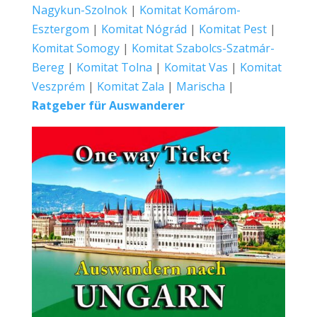
Nagykun-Szolnok
|
Komitat Komárom-
Esztergom
|
Komitat Nógrád
|
Komitat Pest
|
Komitat Somogy
|
Komitat Szabolcs-Szatmár-
Bereg
|
Komitat Tolna
|
Komitat Vas
|
Komitat
Veszprém
|
Komitat Zala
|
Marischa
|
Ratgeber für Auswanderer