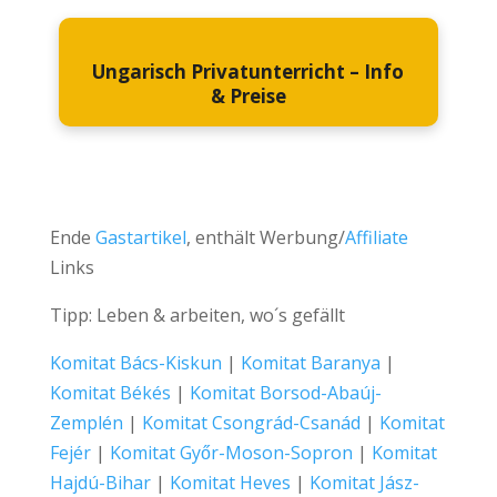
Ungarisch Privatunterricht – Info
& Preise
Ende
Gastartikel
, enthält Werbung/
Affiliate
Links
Tipp: Leben & arbeiten, wo´s gefällt
Komitat Bács-Kiskun
|
Komitat Baranya
|
Komitat Békés
|
Komitat Borsod-Abaúj-
Zemplén
|
Komitat Csongrád-Csanád
|
Komitat
Fejér
|
Komitat Győr-Moson-Sopron
|
Komitat
Hajdú-Bihar
|
Komitat Heves
|
Komitat Jász-