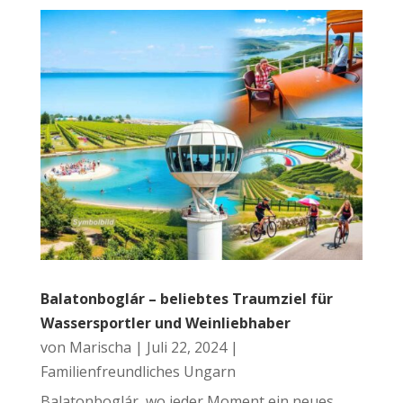
Balatonboglár – beliebtes Traumziel für
Wassersportler und Weinliebhaber
von
Marischa
|
Juli 22, 2024
|
Familienfreundliches Ungarn
Balatonboglár, wo jeder Moment ein neues