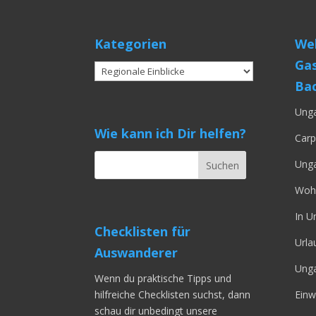
Kategorien
Web
Gas
Kategorien
Bac
Unga
Wie kann ich Dir helfen?
Carp
Unga
Wohn
In U
Checklisten für
Urla
Auswanderer
Ung
Wenn du praktische Tipps und
Einw
hilfreiche Checklisten suchst, dann
schau dir unbedingt unsere