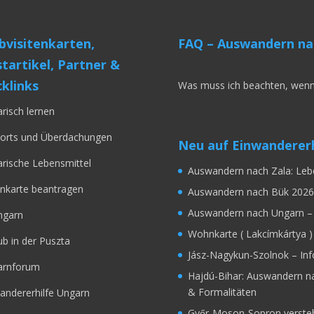
visitenkarten,
FAQ – Auswandern na
tartikel, Partner &
klinks
Was muss ich beachten, wenn
risch lernen
orts und Überdachungen
Neu auf Einwandererh
rische Lebensmittel
Auswandern nach Zala: Leb
karte beantragen
Auswandern nach Bük 2026
Auswandern nach Ungarn – 
ngarn
Wohnkarte ( Lakcímkártya )
ub in der Puszta
Jász-Nagykun-Szolnok – In
arnforum
Hajdú-Bihar: Auswandern n
& Formalitäten
andererhilfe Ungarn
Győr‑Moson‑Sopron verstehe