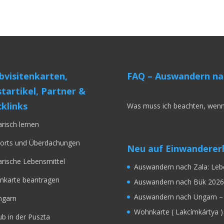
visitenkarten,
FAQ – Auswandern na
tartikel, Partner &
klinks
Was muss ich beachten, wenn
risch lernen
orts und Überdachungen
Neu auf Einwandererh
rische Lebensmittel
Auswandern nach Zala: Leb
karte beantragen
Auswandern nach Bük 2026
Auswandern nach Ungarn – 
ngarn
Wohnkarte ( Lakcímkártya )
ub in der Puszta