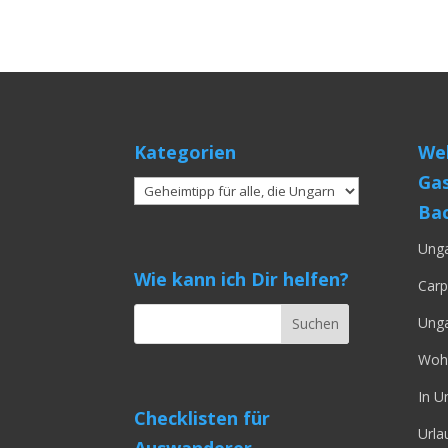
Kategorien
Web
Gas
Kategorien
Bac
Unga
Wie kann ich Dir helfen?
Carp
Unga
Wohn
In U
Checklisten für
Urla
Auswanderer