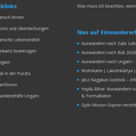
klinks
Was muss ich beachten, wenn
risch lernen
orts und Überdachungen
Neu auf Einwandererh
rische Lebensmittel
Auswandern nach Zala: Leb
karte beantragen
Auswandern nach Bük 2026
Auswandern nach Ungarn – 
ngarn
Wohnkarte ( Lakcímkártya )
ub in der Puszta
Jász-Nagykun-Szolnok – In
arnforum
Hajdú-Bihar: Auswandern n
& Formalitäten
andererhilfe Ungarn
Győr‑Moson‑Sopron verstehe