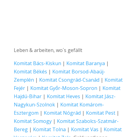
Leben & arbeiten, wo´s gefällt
Komitat Bács-Kiskun
|
Komitat Baranya
|
Komitat Békés
|
Komitat Borsod-Abaúj-
Zemplén
|
Komitat Csongrád-Csanád
|
Komitat
Fejér
|
Komitat Győr-Moson-Sopron
|
Komitat
Hajdú-Bihar
|
Komitat Heves
|
Komitat Jász-
Nagykun-Szolnok
|
Komitat Komárom-
Esztergom
|
Komitat Nógrád
|
Komitat Pest
|
Komitat Somogy
|
Komitat Szabolcs-Szatmár-
Bereg
|
Komitat Tolna
|
Komitat Vas
|
Komitat